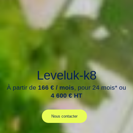
Leveluk-k8
À partir de
166 € / mois
, pour 24 mois* ou
4 600 € HT
Nous contacter