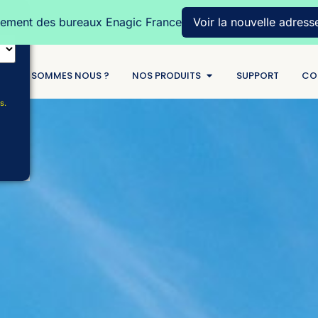
ment des bureaux Enagic France
Voir la nouvelle adress
QUI SOMMES NOUS ?
NOS PRODUITS
SUPPORT
CO
s.