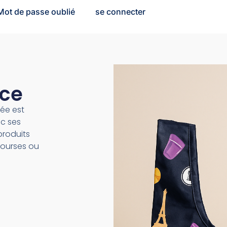
Mot de passe oublié
se connecter
nce
tée est
c ses
produits
courses ou